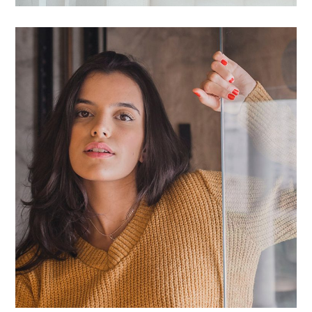
Proin Ideculus Inty
COMMERCIALE
/
CONTRACT