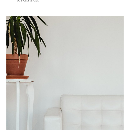
Residenziale
Maecenas Vitae
CONTRACT
/
INTERIOR